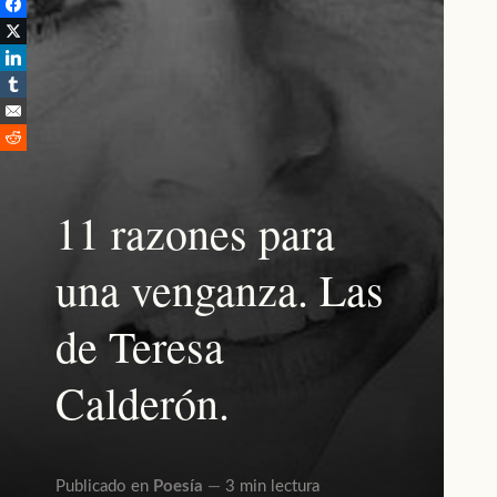
11 razones para
una venganza. Las
de Teresa
Calderón.
Publicado en
Poesía
3 min lectura