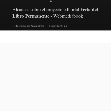
Feria del
Alcances sobre el proyecto editorial
Libro Permanente
- Webmediabook
Publicado en
Narrativa
1 min lectura
Written by
Redacción
Webmediabook.com
es un proyecto
colaborativo dedicado a la difusión,
distribución y comercialización de
libros. Funciona como una plataforma de