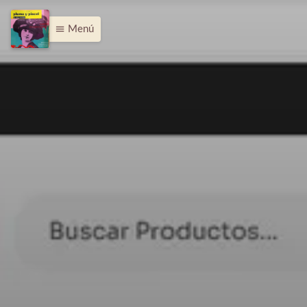
Menú
menu