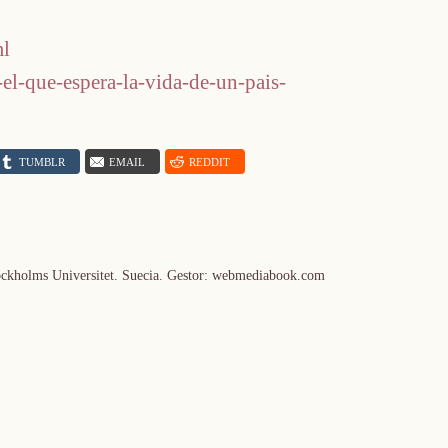
ml
-el-que-espera-la-vida-de-un-pais-
TUMBLR
EMAIL
REDDIT
tockholms Universitet. Suecia. Gestor: webmediabook.com