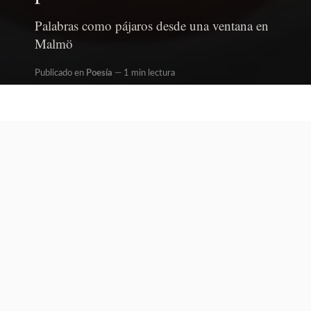
Palabras como pájaros desde una ventana en
Malmö
Publicado en
Poesía
1 min lectura
Written by
Redacción
De Luz y de
Sombra de
Norton
Robledo
. ¿Es tu
libro un espejo?