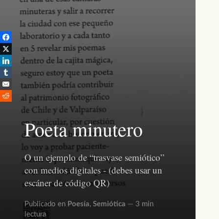
Poeta minutero
O un ejemplo de “trasvase semiótico”
con medios digitales - (debes usar un
escáner de código QR)
Publicado en
Poesía
,
Semiótica
3 min
lectura