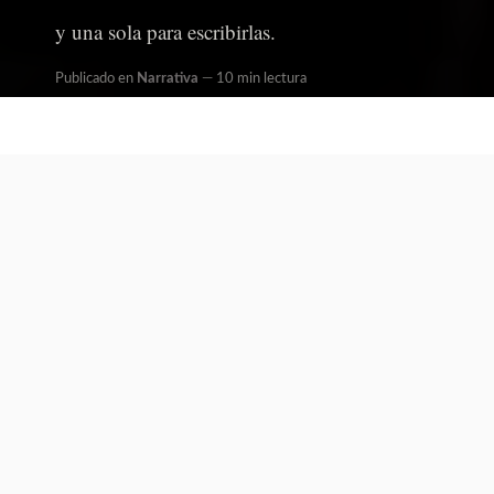
y una sola para escribirlas.
Publicado en
Narrativa
10 min lectura
Written by
Redacción
por Javier Marías
Se me ocurren las siguientes razones
para no escribir novelas hoy en día:
Primera