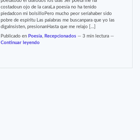
poetatodo el díaTodos los días Ser poeta me ha
costadoun ojo de la caraLa poesía no ha tenido
piedadcon mi bolsilloPero mucho peor seríahaber sido
pobre de espíritu Las palabras me buscanpara que yo las
digaInsisten, presionanHasta que me relajo […]
Publicado en
Poesía
,
Recepcionados
3 min lectura
Continuar leyendo